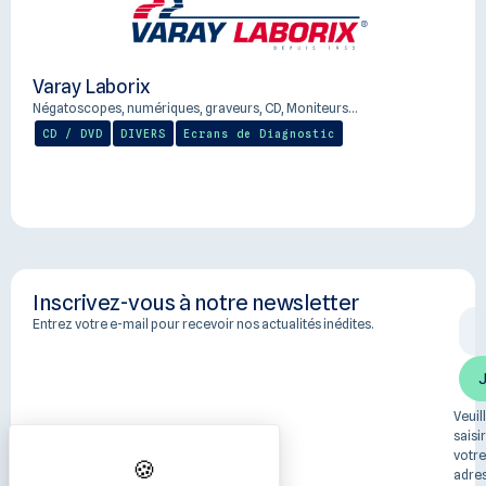
Varay Laborix
Négatoscopes, numériques, graveurs, CD, Moniteurs…
CD / DVD
DIVERS
Ecrans de Diagnostic
Inscrivez-vous à notre newsletter
Entrez votre e-mail pour recevoir nos actualités inédites.
Veuil
saisir
votre
adre