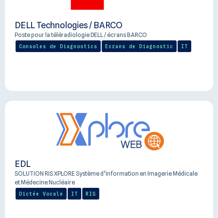
DELL Technologies / BARCO
Poste pour la téléradiologie DELL / écrans BARCO
Consoles de Diagnostics
Ecrans de Diagnostic
IT
EDL
SOLUTION RIS XPLORE Système d’information en Imagerie Médicale
et Médecine Nucléaire
Dictée Vocale
IT
RIS