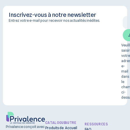
Inscrivez-vous à notre newsletter
Entrez votre e-mail pour recevoir nos actualités inédites.
Veuil
saisir
votre
adre
e-
mail
dans
le
cha
ci-
dessu
CATALOGUE
AUTRE
RESSOURCES
Privalence conçoit avec
Produits de
Accueil
FAQ