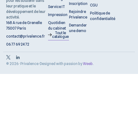
pour les soutenir dans
Inscription
CGU
leur pratique et le
Service IT
Rejoindre
développement de leur
Politique de
Impression
Privalence
activité.
confidentialité
Quotidien
168 A rue de Grenelle
Demander
du cabinet
75007 Paris
une demo
Tout le
contact@privalence.fr
catalogue
06 77 69 24 72
© 2026 · Privalence ·
Designed with passion by
Weeb
.