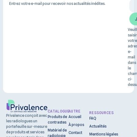
Entrez votre e-mail pour recevoir nos actualités inédites.
Veuil
saisir
votre
adre
e-
mail
dans
le
cha
ci-
dessu
CATALOGUE
AUTRE
RESSOURCES
Privalence conçoit avec
Produits de
Accueil
FAQ
les radiologues un
contrastes
À propos
Actualités
portefeuille sur-mesure
Matériel de
de produits et services
Contact
Mentions légales
radiologie