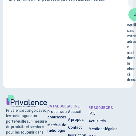
Veuil
saisir
votre
adre
e-
mail
dans
le
cha
ci-
dessu
CATALOGUE
AUTRE
RESSOURCES
Privalence conçoit avec
Produits de
Accueil
FAQ
les radiologues un
contrastes
À propos
Actualités
portefeuille sur-mesure
Matériel de
de produits et services
Contact
Mentions légales
radiologie
pour les soutenir dans
Inscription