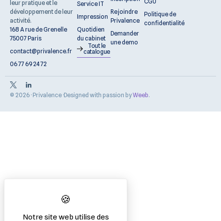
CGU
leur pratique et le
Service IT
Rejoindre
développement de leur
Politique de
Impression
Privalence
activité.
confidentialité
Quotidien
168 A rue de Grenelle
Demander
du cabinet
75007 Paris
une demo
Tout le
contact@privalence.fr
catalogue
06 77 69 24 72
© 2026 · Privalence ·
Designed with passion by
Weeb
.
Notre site web utilise des