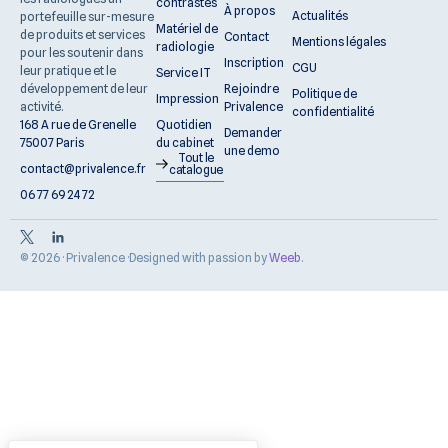
contrastes
À propos
Actualités
portefeuille sur-mesure
Matériel de
de produits et services
Contact
Mentions légales
radiologie
pour les soutenir dans
Inscription
CGU
leur pratique et le
Service IT
Rejoindre
développement de leur
Politique de
Impression
Privalence
activité.
confidentialité
Quotidien
168 A rue de Grenelle
Demander
du cabinet
75007 Paris
une demo
Tout le
contact@privalence.fr
catalogue
06 77 69 24 72
© 2026 · Privalence ·
Designed with passion by
Weeb
.