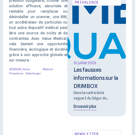
pression budgétaire, trouver une
PRIVALENCE
solution efficace, sécurisée et
rentable pour remplacer ou
désinstaller un scanner, une IRM,
un accélérateur de particules ou
tout autre dispositif médical peut
être une source de coûts et de
contraintes. Avec Value Medical,
cela devient une opportunité
financière, écologique et durable
grâce à son approche globale et
sur-mesure.
31 juillet 2026
Les fausses
20260630_Value Medical –
Privalence
Télécharger
informations sur la
DRIMBOX
Dans le cadre de la
vague 2 du Ségur du...
En savoir plus
NEWSLETTER