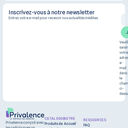
Inscrivez-vous à notre newsletter
Entrez votre e-mail pour recevoir nos actualités inédites.
Veuil
saisir
votre
adre
e-
mail
dans
le
cha
ci-
dessu
CATALOGUE
AUTRE
RESSOURCES
Privalence conçoit avec
Produits de
Accueil
FAQ
les radiologues un